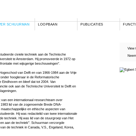
VER SCHUURMAN
LOOPBAAN
PUBLICATIES
FUNCT
View 
udeerde civiele techniek aan de Technische
Neem 
 Universiteit te Amsterdam. Hij promoveerde in 1972 op
frontatie met wijsgerige beschouwingen”.
Hogeschool van Delft en van 1966-1984 aan de Vrije
ijzonder hoogleraar in de Reformatorische
e Eindhoven en bleef dat tot 2004. Van
functie ook aan de Technische Universiteit te Delft en
 Wageningen.
it van een internationaal researchteam over
ot 1983 lid van de zogenoemde Brede DNA-
e maatschappelijke en ethische aspecten van
udeerde. Hij was redactielid van twee internationale
n de techniek. Hij was lid van de stuurgroep van Het
enzen aan de techniek". Schuurman verzorgde
e van de techniek in Canada, V.S., Engeland, Korea,