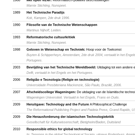
Marnix Stichting, Nunspeet.
1989
Het Technische Paradijs
Kok, Kampen, 2de druk 1996.
1990
Filosofie van de Technische Wetenschappen
Martinus Nijhoff, Leiden.
1993
Reformatorische cultuurkritiek
Marnix Stichting, Nunspeet.
1998
Geloven in Wetenschap en Techniek:
Hoop voor de Toekomst
Buyten & Schipperheyn, Amsterdam, 2de druk 2004, vertaald in het Engel
Portugees.
2003
Bevrijding van het Technische Wereldbeeld:
Uitdaging tot een andere e
Delft, vertaald in het Engels en het Portugees.
2006
Religião e Tecnologia (Religie en technologie)
Universidade Presbiteriana Mackenzie, São Paulo, Brazilië, 2006.
2007
Afscheidscollege Wageningen:
De uitdaging van de Islamitische technol
Wageningen Universiteit. Vertaald in het Engels, Frans en Duits.
2009
Heruitgave: Technology and the Future
A Philosophical Challenge
The Reformational Publishing Project and Paideia Press, Grand Rapids, U
2009
Die Herausforderung der islamischen Technologiekritik
Gesellschaft für Kulturwissenschaft, Bietigheim/Baden, Duitsland
2010
Responsible ethics for global technology
In: Tensions in the global Technological Society, uitgave Rodenburg, Amst