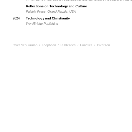
Reflections on Technology and Culture
Paideia Press, Grand Rapids, USA.
2024
Technology and Christianity
WordBridge Publishing
Over Schuurman
/
Loopbaan
/
Publicaties
/
Functies
/
Diversen