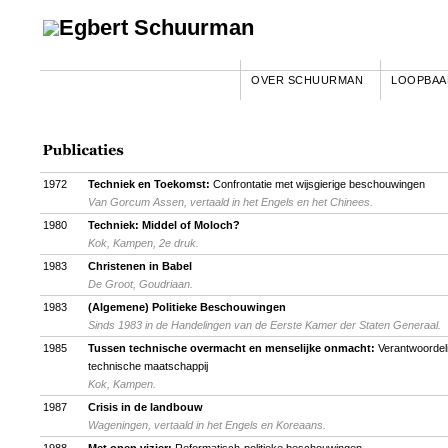
OVER SCHUURMAN
LOOPBAA
1972
Techniek en Toekomst:
Confrontatie met wijsgierige beschouwingen
Van Gorcum Assen, vertaald in het Engels en het Chinees.
1980
Techniek: Middel of Moloch?
Kok, Kampen, 2e druk.
1983
Christenen in Babel
De Groot, Goudriaan.
1983
(Algemene) Politieke Beschouwingen
Sinds 1983 in de Handelingen van de Eerste Kamer der Staten Generaal.
1985
Tussen technische overmacht en menselijke onmacht:
Verantwoordeli
technische maatschappij
Kok, Kampen.
1987
Crisis in de landbouw
Wageningen, vertaald in het Engels en Koreaans.
1988
Met open vizier:
Reformatisch-politieke beschouwingen